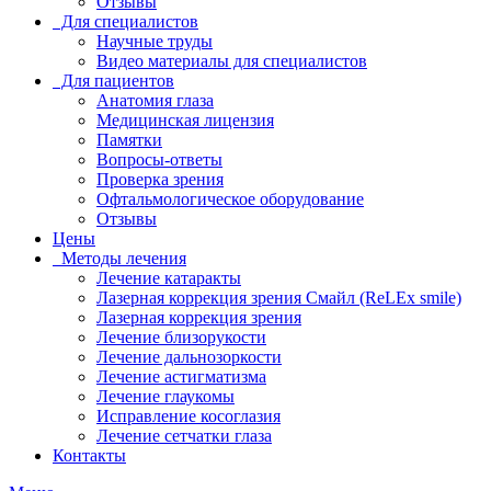
Отзывы
Для специалистов
Научные труды
Видео материалы для специалистов
Для пациентов
Анатомия глаза
Медицинская лицензия
Памятки
Вопросы-ответы
Проверка зрения
Офтальмологическое оборудование
Отзывы
Цены
Методы лечения
Лечение катаракты
Лазерная коррекция зрения Смайл (ReLEx smile)
Лазерная коррекция зрения
Лечение близорукости
Лечение дальнозоркости
Лечение астигматизма
Лечение глаукомы
Исправление косоглазия
Лечение сетчатки глаза
Контакты