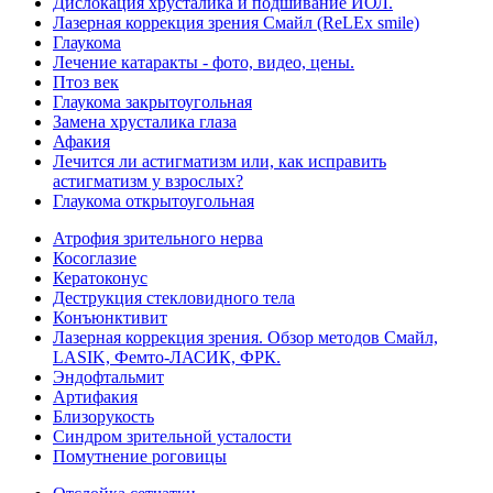
Дислокация хрусталика и подшивание ИОЛ.
Лазерная коррекция зрения Смайл (ReLEx smile)
Глаукома
Лечение катаракты - фото, видео, цены.
Птоз век
Глаукома закрытоугольная
Замена хрусталика глаза
Афакия
Лечится ли астигматизм или, как исправить
астигматизм у взрослых?
Глаукома открытоугольная
Атрофия зрительного нерва
Косоглазие
Кератоконус
Деструкция стекловидного тела
Конъюнктивит
Лазерная коррекция зрения. Обзор методов Смайл,
LASIK, Фемто-ЛАСИК, ФРК.
Эндофтальмит
Артифакия
Близорукость
Синдром зрительной усталости
Помутнение роговицы