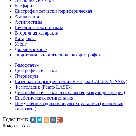
Отслойка сетчатки
Блефарит
Дистрофия сетчатки периферическая
Амблиопия
Астигматизм
Лечение сетчатки глаза
Вторичная катаракта
Катаракта
Увеит
Дальнозоркость
Эндотелиальноэпителиальная дистрофия
Гемофтальм
Дистрофия сетчатки
Птеригиум
Лазерная коррекция зрения методом ЛАСИК (LASIK)
Фемтоласик (Femto LASIK)
Дистрофия сетчатки центральная (макулодистрофия)
Диабетическая ретинопатия
Помутнение задней капсулы хрусталика (вторичная
катаракта)
Поделиться:
Кожухов А.А.