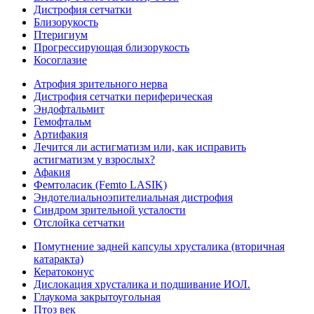
Дистрофия сетчатки
Близорукость
Птеригиум
Прогрессирующая близорукость
Косоглазие
Атрофия зрительного нерва
Дистрофия сетчатки периферическая
Эндофтальмит
Гемофтальм
Артифакия
Лечится ли астигматизм или, как исправить
астигматизм у взрослых?
Афакия
Фемтоласик (Femto LASIK)
Эндотелиальноэпителиальная дистрофия
Синдром зрительной усталости
Отслойка сетчатки
Помутнение задней капсулы хрусталика (вторичная
катаракта)
Кератоконус
Дислокация хрусталика и подшивание ИОЛ.
Глаукома закрытоугольная
Птоз век