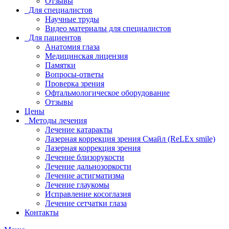
Отзывы
Для специалистов
Научные труды
Видео материалы для специалистов
Для пациентов
Анатомия глаза
Медицинская лицензия
Памятки
Вопросы-ответы
Проверка зрения
Офтальмологическое оборудование
Отзывы
Цены
Методы лечения
Лечение катаракты
Лазерная коррекция зрения Смайл (ReLEx smile)
Лазерная коррекция зрения
Лечение близорукости
Лечение дальнозоркости
Лечение астигматизма
Лечение глаукомы
Исправление косоглазия
Лечение сетчатки глаза
Контакты