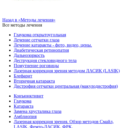
Назад в «Методы лечения»
Все методы лечения
Глаукома открытоугольная
Лечение сетчатки глаза
Лечение катаракты - фото, видео, цены.
Диабетическая ретинопатия
Дальнозоркость
Деструкция стекловидного тела
Помутнение роговицы
Лазерная коррекция зрения методом ЛАСИК (LASIK)
Блефарит
Вторичная катаракта
Дистрофия сетчатки центральная (макулодистрофия)
Конъюнктивит
Глаукома
Катаракта
Замена хрусталика глаза
Амблиопия
Лазерная коррекция зрения. Обзор методов Смайл,
LASIK, Фемто-ЛАСИК, ФРК.