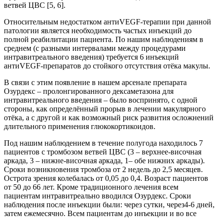
ветвей ЦВС [5, 6].
Относительным недостатком антиVEGF-терапии при данной
патологии является необходимость частых инъекций до
полной реабилитации пациента. По нашим наблюдениям в
среднем (с разными интервалами между процедурами
интравитреального введения) требуется 6 инъекций
антиVEGF-препаратов до стойкого отсутствия отёка макулы.
В связи с этим появление в нашем арсенале препарата
Озурдекс – пролонгированного дексаметазона для
интравитреального введения – было воспринято, с одной
стороны, как определённый прорыв в лечении макулярного
отёка, а с другой и как возможный риск развития осложнений
длительного применения глюкокортикоидов.
Под нашим наблюдением в течение полугода находилось 7
пациентов с тромбозом ветвей ЦВС (3 – верхнее-височная
аркада, 3 – нижне-височная аркада, 1– обе нижних аркады).
Сроки возникновения тромбоза от 2 недель до 2,5 месяцев.
Острота зрения колебалась от 0,05 до 0,4. Возраст пациентов
от 50 до 66 лет. Кроме традиционного лечения всем
пациентам интравитреально вводился Озурдекс. Сроки
наблюдения после инъекции были: через сутки, через4-6 дней,
затем ежемесячно. Всем пациентам до инъекции и во все