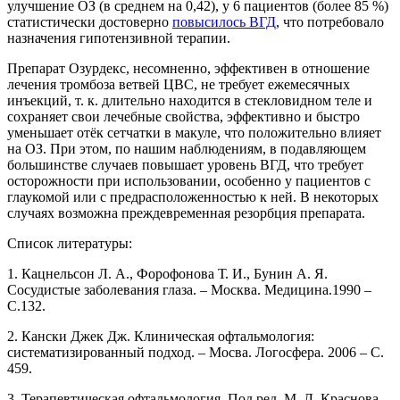
улучшение ОЗ (в среднем на 0,42), у 6 пациентов (более 85 %)
статистически достоверно
повысилось ВГД
, что потребовало
назначения гипотензивной терапии.
Препарат Озурдекс, несомненно, эффективен в отношение
лечения тромбоза ветвей ЦВС, не требует ежемесячных
инъекций, т. к. длительно находится в стекловидном теле и
сохраняет свои лечебные свойства, эффективно и быстро
уменьшает отёк сетчатки в макуле, что положительно влияет
на ОЗ. При этом, по нашим наблюдениям, в подавляющем
большинстве случаев повышает уровень ВГД, что требует
осторожности при использовании, особенно у пациентов с
глаукомой или с предрасположенностью к ней. В некоторых
случаях возможна преждевременная резорбция препарата.
Список литературы:
1. Кацнельсон Л. А., Форофонова Т. И., Бунин А. Я.
Сосудистые заболевания глаза. – Москва. Медицина.1990 –
С.132.
2. Кански Джек Дж. Клиническая офтальмология:
систематизированный подход. – Мосва. Логосфера. 2006 – С.
459.
3. Терапевтическая офтальмология. Под ред. М. Л. Краснова,