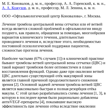
М. Е. Коновалов, д. м. н., профессор, А. А. Горенский, к. м. н.,
А. А. Кожухов
, д. м. н., профессор, М. Л. Зенина, к. м. н.
ООО «Офтальмологический центр Коновалова», г. Москва.
Лечение тромбоза центральной вены сетчатки или её ветвей
всегда является сложной проблемой в офтальмологии ввиду
позднего, как правило, обращения за помощью, многообразия
вариантов клинического течения, длительностью
проводимого лечения и, вследствие этого, необходимостью
постоянной психологической поддержки пациентов,
сложностью прогноза лечения.
Наиболее частыми (67% случаев [1]) в клинической практике
бывают тромбозы ветвей центральной вены сетчатки (ЦВС) и
такой вариант тромбозов более оптимистичен в плане
восстановления функций. Однако даже при окклюзии ветвей
ЦВС длительно существующий отёк макулярной зоны
является главной причиной продолжительного снижения
зрения [2]. Основной задачей лечения тромбоза ветвей ЦВС
является максимально быстрая и полная резорбция отёка
макулы. С этой целью разрабатывались схемы лечения [1, 3], в
которую в последнее время были рационально добавлены
антиVEGF-препараты [4], показавшие высокую
эффективность при лечении отёка вследствие окклюзии