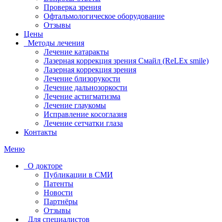
Проверка зрения
Офтальмологическое оборудование
Отзывы
Цены
Методы лечения
Лечение катаракты
Лазерная коррекция зрения Смайл (ReLEx smile)
Лазерная коррекция зрения
Лечение близорукости
Лечение дальнозоркости
Лечение астигматизма
Лечение глаукомы
Исправление косоглазия
Лечение сетчатки глаза
Контакты
Меню
О докторе
Публикации в СМИ
Патенты
Новости
Партнёры
Отзывы
Для специалистов