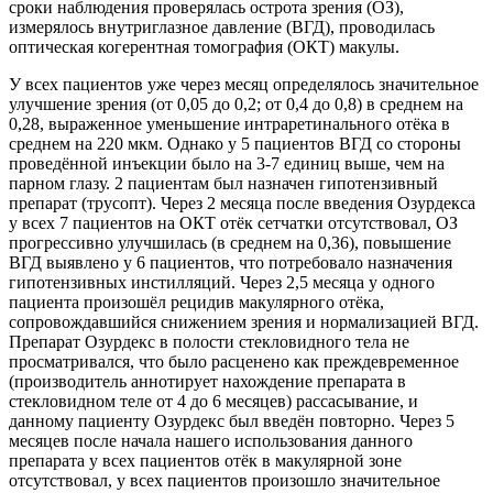
сроки наблюдения проверялась острота зрения (ОЗ),
измерялось внутриглазное давление (ВГД), проводилась
оптическая когерентная томография (ОКТ) макулы.
У всех пациентов уже через месяц определялось значительное
улучшение зрения (от 0,05 до 0,2; от 0,4 до 0,8) в среднем на
0,28, выраженное уменьшение интраретинального отёка в
среднем на 220 мкм. Однако у 5 пациентов ВГД со стороны
проведённой инъекции было на 3-7 единиц выше, чем на
парном глазу. 2 пациентам был назначен гипотензивный
препарат (трусопт). Через 2 месяца после введения Озурдекса
у всех 7 пациентов на ОКТ отёк сетчатки отсутствовал, ОЗ
прогрессивно улучшилась (в среднем на 0,36), повышение
ВГД выявлено у 6 пациентов, что потребовало назначения
гипотензивных инстилляций. Через 2,5 месяца у одного
пациента произошёл рецидив макулярного отёка,
сопровождавшийся снижением зрения и нормализацией ВГД.
Препарат Озурдекс в полости стекловидного тела не
просматривался, что было расценено как преждевременное
(производитель аннотирует нахождение препарата в
стекловидном теле от 4 до 6 месяцев) рассасывание, и
данному пациенту Озурдекс был введён повторно. Через 5
месяцев после начала нашего использования данного
препарата у всех пациентов отёк в макулярной зоне
отсутствовал, у всех пациентов произошло значительное