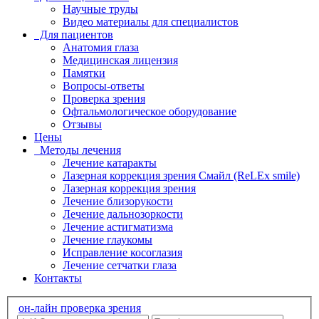
Научные труды
Видео материалы для специалистов
Для пациентов
Анатомия глаза
Медицинская лицензия
Памятки
Вопросы-ответы
Проверка зрения
Офтальмологическое оборудование
Отзывы
Цены
Методы лечения
Лечение катаракты
Лазерная коррекция зрения Смайл (ReLEx smile)
Лазерная коррекция зрения
Лечение близорукости
Лечение дальнозоркости
Лечение астигматизма
Лечение глаукомы
Исправление косоглазия
Лечение сетчатки глаза
Контакты
он-лайн проверка зрения