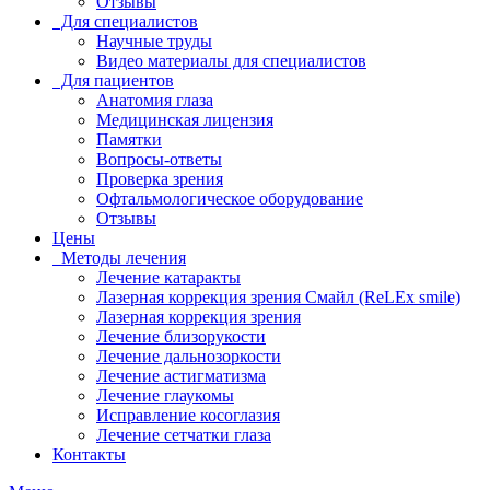
Отзывы
Для специалистов
Научные труды
Видео материалы для специалистов
Для пациентов
Анатомия глаза
Медицинская лицензия
Памятки
Вопросы-ответы
Проверка зрения
Офтальмологическое оборудование
Отзывы
Цены
Методы лечения
Лечение катаракты
Лазерная коррекция зрения Смайл (ReLEx smile)
Лазерная коррекция зрения
Лечение близорукости
Лечение дальнозоркости
Лечение астигматизма
Лечение глаукомы
Исправление косоглазия
Лечение сетчатки глаза
Контакты