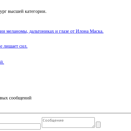
рург высшей категории.
нии меланомы, дальтониках и глазе от Илона Маска.
е лишает сил.
й.
товых сообщений