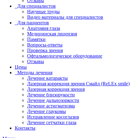
Отзывы
Для специалистов
Научные труды
Видео материалы для специалистов
Для пациентов
Анатомия глаза
Медицинская лицензия
Памятки
Вопросы-ответы
Проверка зрения
Офтальмологическое оборудование
Отзывы
Цены
Методы лечения
Лечение катаракты
Лазерная коррекция зрения Смайл (ReLEx smile)
Лазерная коррекция зрения
Лечение близорукости
Лечение дальнозоркости
Лечение астигматизма
Лечение глаукомы
Исправление косоглазия
Лечение сетчатки глаза
Контакты