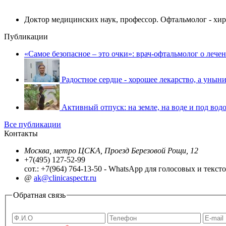
Доктор медицинских наук, профессор. Офтальмолог - хи
Публикации
«Самое безопасное – это очки»: врач-офтальмолог о лече
Радостное сердце - хорошее лекарство, а уныни
Активный отпуск: на земле, на воде и под водо
Все публикации
Контакты
Москва, метро ЦСКА, Проезд Березовой Рощи, 12
+7(495) 127-52-99
сот.: +7(964) 764-13-50 - WhatsApp для голосовых и текс
@
ak@clinicaspectr.ru
Обратная связь