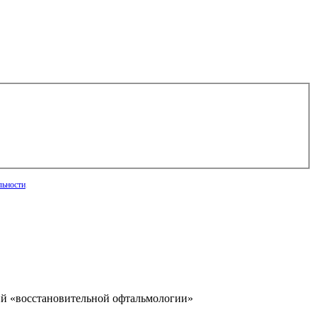
льности
.
ий «восстановительной офтальмологии»