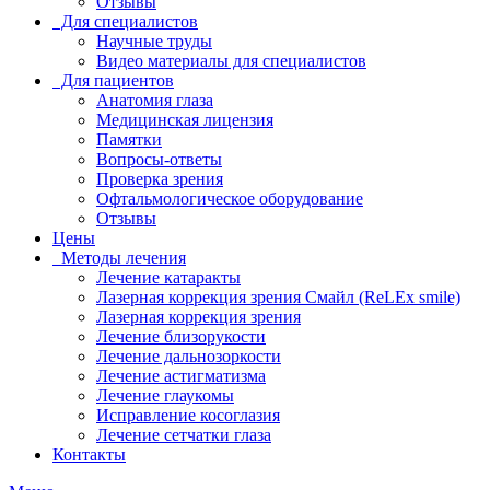
Отзывы
Для специалистов
Научные труды
Видео материалы для специалистов
Для пациентов
Анатомия глаза
Медицинская лицензия
Памятки
Вопросы-ответы
Проверка зрения
Офтальмологическое оборудование
Отзывы
Цены
Методы лечения
Лечение катаракты
Лазерная коррекция зрения Смайл (ReLEx smile)
Лазерная коррекция зрения
Лечение близорукости
Лечение дальнозоркости
Лечение астигматизма
Лечение глаукомы
Исправление косоглазия
Лечение сетчатки глаза
Контакты