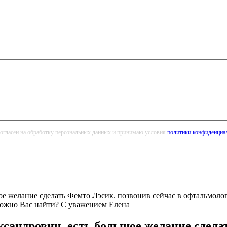
огласен на обработку персональных данных и принимаю условия
политики конфиденциа
 желание сделать Фемто Лэсик. позвонив сейчас в офтальмолог
 можно Вас найти? С уважением Елена
андрович, есть большое желание сделат