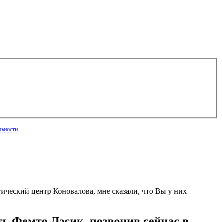
льности
.
ический центр Коновалова, мне сказали, что Вы у них
ь Фемто Лэсик. позвонив сейчас в