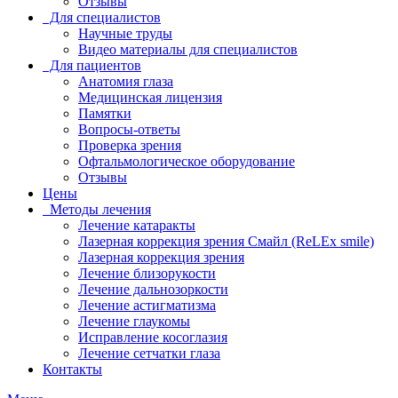
Отзывы
Для специалистов
Научные труды
Видео материалы для специалистов
Для пациентов
Анатомия глаза
Медицинская лицензия
Памятки
Вопросы-ответы
Проверка зрения
Офтальмологическое оборудование
Отзывы
Цены
Методы лечения
Лечение катаракты
Лазерная коррекция зрения Смайл (ReLEx smile)
Лазерная коррекция зрения
Лечение близорукости
Лечение дальнозоркости
Лечение астигматизма
Лечение глаукомы
Исправление косоглазия
Лечение сетчатки глаза
Контакты