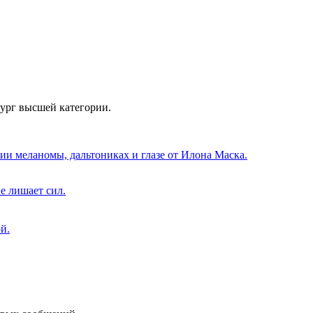
рург высшей категории.
нии меланомы, дальтониках и глазе от Илона Маска.
е лишает сил.
й.