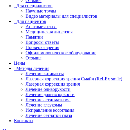
Отзывы
Для специалистов
Научные труды
Видео материалы для специалистов
Для пациентов
Анатомия глаза
Медицинская лицензия
Памятки
Вопросы-ответы
Проверка зрения
Офтальмологическое оборудование
Отзывы
Цены
Методы лечения
Лечение катаракты
Лазерная коррекция зрения Смайл (ReLEx smile)
Лазерная коррекция зрения
Лечение близорукости
Лечение дальнозоркости
Лечение астигматизма
Лечение глаукомы
Исправление косоглазия
Лечение сетчатки глаза
Контакты