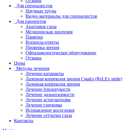
Отзывы
Для специалистов
Научные труды
Видео материалы для специалистов
Для пациентов
Анатомия глаза
Медицинская лицензия
Памятки
Вопросы-ответы
Проверка зрения
Офтальмологическое оборудование
Отзывы
Цены
Методы лечения
Лечение катаракты
Лазерная коррекция зрения Смайл (ReLEx smile)
Лазерная коррекция зрения
Лечение близорукости
Лечение дальнозоркости
Лечение астигматизма
Лечение глаукомы
Исправление косоглазия
Лечение сетчатки глаза
Контакты