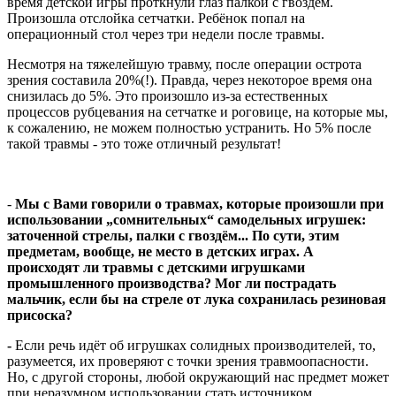
время детской игры проткнули глаз палкой с гвоздём.
Произошла отслойка сетчатки. Ребёнок попал на
операционный стол через три недели после травмы.
Несмотря на тяжелейшую травму, после операции острота
зрения составила 20%(!). Правда, через некоторое время она
снизилась до 5%. Это произошло из-за естественных
процессов рубцевания на сетчатке и роговице, на которые мы,
к сожалению, не можем полностью устранить. Но 5% после
такой травмы - это тоже отличный результат!
-
Мы с Вами говорили о травмах, которые произошли при
использовании „сомнительных“ самодельных игрушек:
заточенной стрелы, палки с гвоздём... По сути, этим
предметам, вообще, не место в детских играх. А
происходят ли травмы с детскими игрушками
промышленного производства? Мог ли пострадать
мальчик, если бы на стреле от лука сохранилась резиновая
присоска?
-
Если речь идёт об игрушках солидных производителей, то,
разумеется, их проверяют с точки зрения травмоопасности.
Но, с другой стороны, любой окружающий нас предмет может
при неразумном использовании стать источником