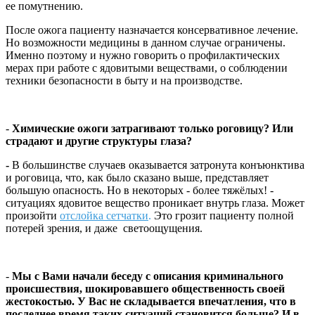
ее помутнению.
После ожога пациенту назначается консервативное лечение.
Но возможности медицины в данном случае ограничены.
Именно поэтому и нужно говорить о профилактических
мерах при работе с ядовитыми веществами, о соблюдении
техники безопасности в быту и на производстве.
-
Химические ожоги затрагивают только роговицу? Или
страдают и другие структуры глаза?
-
В большинстве случаев оказывается затронута конъюнктива
и роговица, что, как было сказано выше, представляет
большую опасность. Но в некоторых - более тяжёлых! -
ситуациях ядовитое вещество проникает внутрь глаза. Может
произойти
отслойка сетчатки
.
Это грозит пациенту полной
потерей зрения, и даже светоощущения.
-
Мы с Вами начали беседу с описания криминального
происшествия, шокировавшего общественность своей
жестокостью. У Вас не складывается впечатления, что в
последнее время таких ситуаций становится больше? И в