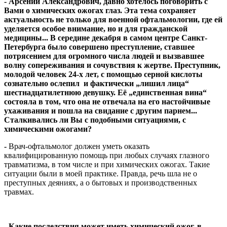
- Арсений Александрович, давно хотелось поговорить с
Вами о химических ожогах глаз. Эта тема сохраняет
актуальность не только для военной офтальмологии, где ей
уделяется особое внимание, но и для гражданской
медицины... В середине декабря в самом центре Санкт-
Петербурга было совершено преступление, ставшее
потрясением для огромного числа людей и вызвавшее
волну сопереживания и сочувствия к жертве. Преступник,
молодой человек 24-х лет, с помощью серной кислоты
сознательно ослепил и фактически „лишил лица“
шестнадцатилетнюю девушку. Её „единственная вина“
состояла в том, что она не отвечала на его настойчивые
ухаживания и пошла на свидание с другим парнем...
Сталкивались ли Вы с подобными ситуациями, с
химическими ожогами?
-
Врач-офтальмолог должен уметь оказать
квалифицированную помощь при любых случаях глазного
травматизма, в том числе и при химических ожогах. Такие
ситуации были в моей практике. Правда, речь шла не о
преступных деяниях, а о бытовых и производственных
травмах.
-
Какие последствия может иметь химический ожог, в