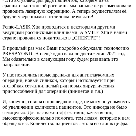
-
Это актуально для ряда пациентов, которым из-за
сравнительно тонкой роговицы мы раньше не рекомендовали
проводить лазерную коррекцию. А теперь осуществляем её,
будучи уверенными в отличном результате!
Femto-LASIK Хtra проводится и некоторыми другими
ведущими российскими клиниками. А SMILE Хtra в нашей
стране проводится пока только в „СПЕКТРЕ“!
В прошлый раз мы с Вами подробно обсуждали технологию
PRESBYOND. Это ещё одно важное достижение 2021 года.
Мы обязательно в следующем году будем развивать это
направление.
У нас появились новые дренажи для антиглаукомных
операций, новый силикон, который используется при
отслойках сетчатки, целый ряд новых хирургических
приспособлений для операций (пинцетов и т.д.)
И, конечно, говоря о прошедшем годе, не могу не упомянуть
об увеличении количества пациентов. Это никогда не было
самоцелью. Для нас важно эффективно, качественно,
высокопрофессионально помогать тем людям, которые к нам
обращаются. Количество пациентов - это всего лишь цифра.