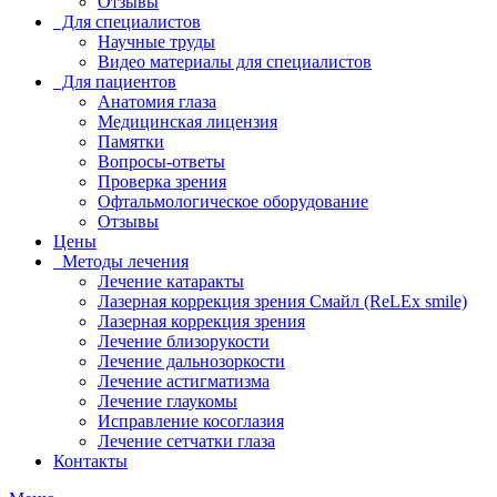
Отзывы
Для специалистов
Научные труды
Видео материалы для специалистов
Для пациентов
Анатомия глаза
Медицинская лицензия
Памятки
Вопросы-ответы
Проверка зрения
Офтальмологическое оборудование
Отзывы
Цены
Методы лечения
Лечение катаракты
Лазерная коррекция зрения Смайл (ReLEx smile)
Лазерная коррекция зрения
Лечение близорукости
Лечение дальнозоркости
Лечение астигматизма
Лечение глаукомы
Исправление косоглазия
Лечение сетчатки глаза
Контакты