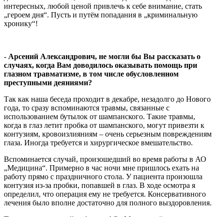
интересных, любой ценой привлечь к себе внимание, стать
„героем дня“. Пусть и путём попадания в „криминальную
хронику“!
-
Арсений Александрович, не могли бы Вы рассказать о
случаях, когда Вам доводилось оказывать помощь при
глазном травматизме, в том числе обусловленном
преступными деяниями?
Так как наша беседа проходит в декабре, незадолго до Нового
года, то сразу вспоминаются травмы, связанные с
использованием бутылок от шампанского. Такие травмы,
когда в глаз летит пробка от шампанского, могут привезти к
контузиям, кровоизлияниям – очень серьезным повреждениям
глаза. Иногда требуется и хирургическое вмешательство.
Вспоминается случай, произошедший во время работы в АО
„Медицина“. Примерно в час ночи мне пришлось ехать на
работу прямо с праздничного стола. У пациента произошла
контузия из-за пробки, попавшей в глаз. В ходе осмотра я
определил, что операция ему не требуется. Консервативного
лечения было вполне достаточно для полного выздоровления.