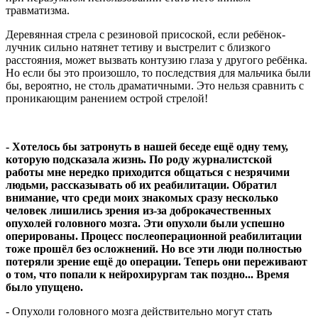
травматизма.
Деревянная стрела с резиновой присоской, если ребёнок-
лучник сильно натянет тетиву и выстрелит с близкого
расстояния, может вызвать контузию глаза у другого ребёнка.
Но если бы это произошло, то последствия для мальчика были
бы, вероятно, не столь драматичными. Это нельзя сравнить с
проникающим ранением острой стрелой!
- Хотелось бы затронуть в нашей беседе ещё одну тему,
которую подсказала жизнь. По роду журналистской
работы мне нередко приходится общаться с незрячими
людьми, рассказывать об их реабилитации. Обратил
внимание, что среди моих знакомых сразу несколько
человек лишились зрения из-за доброкачественных
опухолей
головного
мозга. Эти опухоли были успешно
оперированы. Процесс послеоперационной реабилитации
тоже прошёл без осложнений. Но все эти люди полностью
потеряли зрение ещё до операции. Теперь они переживают
о том, что попали к нейрохирургам так поздно... Время
было упущено.
- Опухоли головного мозга действительно могут стать