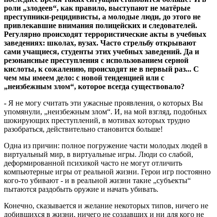
роли „злодеев“, как правило, выступают не матёрые
преступники-рецидивисты, а молодые люди, до этого не
привлекавшие внимания полицейских и следователей.
Регулярно происходят террористические акты в учебных
заведениях: школах, вузах. Часто стрельбу открывают
сами учащиеся, студенты этих учебных заведений. Да и
резонансные преступления с использованием серной
кислоты, к сожалению, происходят не в первый раз... С
чем мы имеем дело: с новой тенденцией или с
„неизбежным злом“, которое всегда существовало?
-
Я не могу считать эти ужасные проявления, о которых Вы
упомянули, „неизбежным злом“. И, на мой взгляд, подобных
шокирующих преступлений, в мотивах которых трудно
разобраться, действительно становится больше!
Одна из причин: полное погружение части молодых людей в
виртуальный мир, в виртуальные игры. Люди со слабой,
деформированной психикой часто не могут отличить
компьютерные игры от реальной жизни. Герои игр постоянно
кого-то убивают - и в реальной жизни такие „субъекты“
пытаются раздобыть оружие и начать убивать.
Конечно, сказывается и желание некоторых типов, ничего не
добившихся в жизни, ничего не создавших и ни для кого не