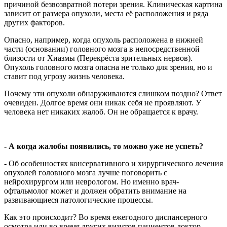
причиной безвозвратной потери зрения. Клиническая картина
зависит от размера опухоли, места её расположения и ряда
других факторов.
Опасно, например, когда опухоль расположена в нижней
части (основании) головного мозга в непосредственной
близости от Хиазмы (Перекрёста зрительных нервов).
Опухоль головного мозга опасна не только для зрения, но и
ставит под угрозу жизнь человека.
Почему эти опухоли обнаруживаются слишком поздно? Ответ
очевиден. Долгое время они никак себя не проявляют. У
человека нет никаких жалоб. Он не обращается к врачу.
-
А когда жалобы появились, то можно уже не успеть?
-
Об особенностях консервативного и хирургического лечения
опухолей головного мозга лучше поговорить с
нейрохирургом или неврологом. Но именно врач-
офтальмолог может и должен обратить внимание на
развивающиеся патологические процессы.
Как это происходит? Во время ежегодного диспансерного
осмотра или во время других визитов пациентов доктор