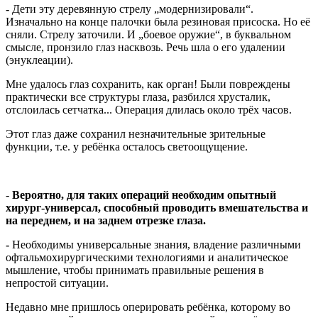
-
Дети эту деревянную стрелу „модернизировали“.
Изначально на конце палочки была резиновая присоска. Но её
сняли. Стрелу заточили. И „боевое оружие“, в буквальном
смысле, пронзило глаз насквозь. Речь шла о его удалении
(энуклеации).
Мне удалось глаз сохранить, как орган! Были повреждены
практически все структуры глаза, разбился хрусталик,
отслоилась сетчатка... Операция длилась около трёх часов.
Этот глаз даже сохранил незначительные зрительные
функции, т.е. у ребёнка осталось светоощущение.
-
Вероятно, для таких операций необходим опытный
хирург-универсал, способный проводить вмешательства и
на переднем, и на заднем отрезке глаза.
-
Необходимы универсальные знания, владение различными
офтальмохирургическими технологиями и аналитическое
мышление, чтобы принимать правильные решения в
непростой ситуации.
Недавно мне пришлось оперировать ребёнка, которому во