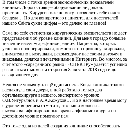
В том числе с точки зрения экономических показателей
клиники. Дорогостоящее оборудование не должно
простаивать. Хирурги тоже не могут позволить себе сидеть
без дела… Но для конкретного пациента, для посетителей
нашего Сайта сухие цифры – это далеко не главное!
Сама по себе статистика хирургических вмешательств не даёт
представления об уровне клиники. Для меня гораздо большее
значение имеет «сарафанное радио». Пациенты, которых
успешно прооперировали, компетентно проконсультировали,
внимательно выслушали, рекомендуют нас своим друзьям и
знакомым, делятся впечатлениями в Интернете. Во многом, за
счёт этого «сарафанного радио» «СПЕКТРу» удаётся успешно
развиваться с момента открытия 8 августа 2018 года и до
сегодняшнего дня.
Нельзя не упомянуть ещё один аспект. Когда клиника только
распахнула свои двери, в ней работало только два
офтальмохирурга высшего, экспертного уровня:
О.В.Унгурьянов и А.А.Кожухов… Но в настоящее время могу
с удовлетворением отметить, что наши коллеги -
высококвалифицированные врачи - офтальмохирурги на
достойном уровне помогают нам.
Это тоже одна из целей создания клиники: способствовать