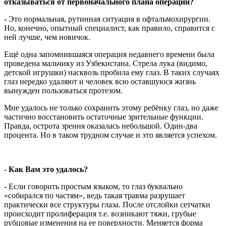
отказываться от первоначального плана операции?
-
Это нормальная, рутинная ситуация в офтальмохирургии.
Но, конечно, опытный специалист, как правило, справится с
ней лучше, чем новичок.
Ещё одна запомнившаяся операция недавнего времени была
проведена мальчику из Узбекистана. Стрела лука (видимо,
детской игрушки) насквозь пробила ему глаз. В таких случаях
глаз нередко удаляют и человек всю оставшуюся жизнь
вынужден пользоваться протезом.
Мне удалось не только сохранить этому ребёнку глаз, но даже
частично восстановить остаточные зрительные функции.
Правда, острота зрения оказалась небольшой. Один-два
процента. Но в таком трудном случае и это является успехом.
-
Как Вам это удалось?
-
Если говорить простым языком, то глаз буквально
«собирался по частям», ведь такая травма разрушает
практически все структуры глаза. После отслойки сетчатки
происходит пролиферация т.е. возникают тяжи, грубые
рубцовые изменения на ее поверхности. Меняется форма