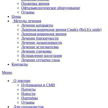
Проверка зрения
Офтальмологическое оборудование
Отзывы
Цены
Методы лечения
Лечение катаракты
Лазерная коррекция зрения Смайл (ReLEx smile)
Лазерная коррекция зрения
Лечение близорукости
Лечение дальнозоркости
Лечение астигматизма
Лечение глаукомы
Исправление косоглазия
Лечение сетчатки глаза
Контакты
Меню
О докторе
Публикации в СМИ
Патенты
Новости
Партнёры
Отзывы
Для специалистов