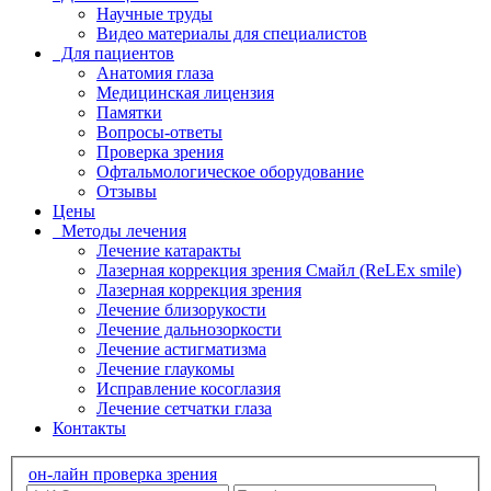
Научные труды
Видео материалы для специалистов
Для пациентов
Анатомия глаза
Медицинская лицензия
Памятки
Вопросы-ответы
Проверка зрения
Офтальмологическое оборудование
Отзывы
Цены
Методы лечения
Лечение катаракты
Лазерная коррекция зрения Смайл (ReLEx smile)
Лазерная коррекция зрения
Лечение близорукости
Лечение дальнозоркости
Лечение астигматизма
Лечение глаукомы
Исправление косоглазия
Лечение сетчатки глаза
Контакты
он-лайн проверка зрения