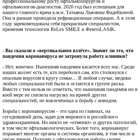
профессиональному росту офтальмохирургов и
офтальмологов-диагностов. 2020 год был успешным для
нашего главного врача к.м.н. Татьяны Львовны Фадейкиной.
Она и раньше проводила рефракционные операции. А в этом
году зарекомендовала себя прекрасным специалистом,
применяя технологии ReLex SMILE и ФемтоLASIK.
-
Вы сказали о «вертикальном взлёте». Значит ли это, что
пандемия коронавируса не затронула работу клиники?
-
Нет, конечно. Нынешняя пандемия касается всех нас. Среди
наших коллег есть те, кто переболел сам, кто столкнулся с
опасным вирусом в кругу семьи… В любом случае, медики
любых специальностей были и остаются в группе риска.
Вместе с тем нельзя не отметить, что нынешняя пандемия ни в
коей мере не снизила нагрузку на врачей других
специальностей, не вовлечённых в борьбу с ковидом.
Борьба с коронавирусом – это одна из главных, на
сегодняшний день, задач для мирового и российского
здравоохранения. Но никто не «отменял» и других патологий,
в том числе офтальмологических. Более того, коронавирус
поражает многие органы и системы организма, в том числе и
орган зрения. Поэтому у офтальмологов работы скорее