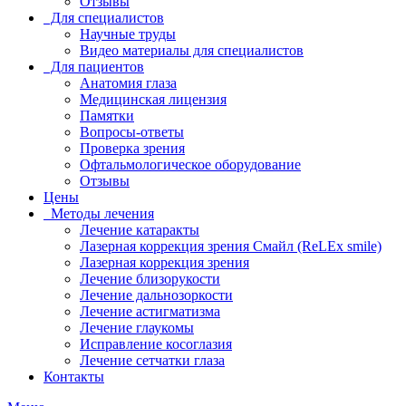
Отзывы
Для специалистов
Научные труды
Видео материалы для специалистов
Для пациентов
Анатомия глаза
Медицинская лицензия
Памятки
Вопросы-ответы
Проверка зрения
Офтальмологическое оборудование
Отзывы
Цены
Методы лечения
Лечение катаракты
Лазерная коррекция зрения Смайл (ReLEx smile)
Лазерная коррекция зрения
Лечение близорукости
Лечение дальнозоркости
Лечение астигматизма
Лечение глаукомы
Исправление косоглазия
Лечение сетчатки глаза
Контакты