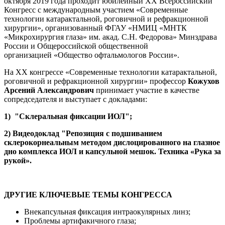
октября 2019 года проходит
юбилейный ХХ Всероссийский
Конгресс с международным участием «Современные
технологии катарактальной, роговичной и рефракционной
хирургии», организованный
ФГАУ «НМИЦ «МНТК
«Микрохирургия глаза» им. акад. С.Н. Федорова» Минздрава
России и
Общероссийской
общественной
организацией
«Общество офтальмологов России».
На XX конгрессе «Современные технологии катарактальной,
роговичной и рефракционной хирургии» профессор
Кожухов
Арсений Александрович
принимает участие в качестве
сопредседателя и выступает с докладами:
1) "С
клеральная фиксации ИОЛ";
2) Видеодоклад "Репозиция с подшиванием
склерокорнеальным методом дислоцированного на глазное
дно комплекса ИОЛ и капсульной мешок. Техника «Рука за
рукой».
ДРУГИЕ КЛЮЧЕВЫЕ ТЕМЫ КОНГРЕССА
Внекапсульная фиксация интраокулярных линз;
Проблемы артифакичного глаза;