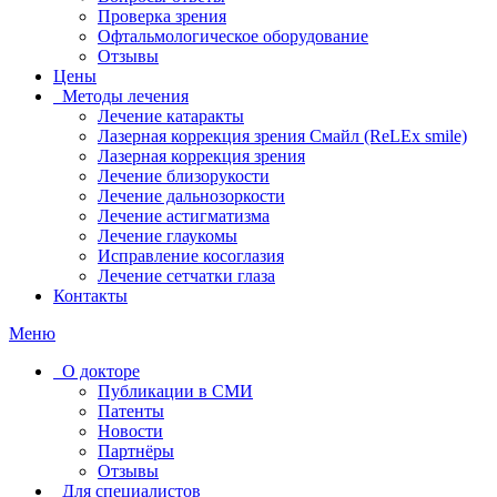
Проверка зрения
Офтальмологическое оборудование
Отзывы
Цены
Методы лечения
Лечение катаракты
Лазерная коррекция зрения Смайл (ReLEx smile)
Лазерная коррекция зрения
Лечение близорукости
Лечение дальнозоркости
Лечение астигматизма
Лечение глаукомы
Исправление косоглазия
Лечение сетчатки глаза
Контакты
Меню
О докторе
Публикации в СМИ
Патенты
Новости
Партнёры
Отзывы
Для специалистов