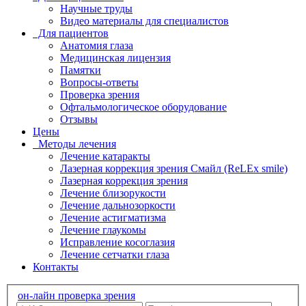
Научные труды
Видео материалы для специалистов
Для пациентов
Анатомия глаза
Медицинская лицензия
Памятки
Вопросы-ответы
Проверка зрения
Офтальмологическое оборудование
Отзывы
Цены
Методы лечения
Лечение катаракты
Лазерная коррекция зрения Смайл (ReLEx smile)
Лазерная коррекция зрения
Лечение близорукости
Лечение дальнозоркости
Лечение астигматизма
Лечение глаукомы
Исправление косоглазия
Лечение сетчатки глаза
Контакты
он-лайн проверка зрения