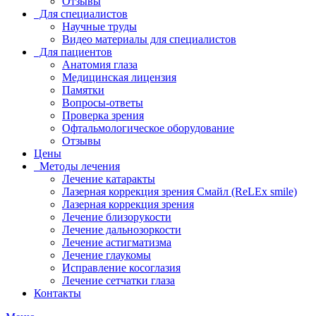
Отзывы
Для специалистов
Научные труды
Видео материалы для специалистов
Для пациентов
Анатомия глаза
Медицинская лицензия
Памятки
Вопросы-ответы
Проверка зрения
Офтальмологическое оборудование
Отзывы
Цены
Методы лечения
Лечение катаракты
Лазерная коррекция зрения Смайл (ReLEx smile)
Лазерная коррекция зрения
Лечение близорукости
Лечение дальнозоркости
Лечение астигматизма
Лечение глаукомы
Исправление косоглазия
Лечение сетчатки глаза
Контакты