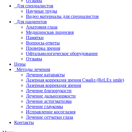
Отзывы
Для специалистов
Научные труды
Видео материалы для специалистов
Для пациентов
Анатомия глаза
Медицинская лицензия
Памятки
Вопросы-ответы
Проверка зрения
Офтальмологическое оборудование
Отзывы
Цены
Методы лечения
Лечение катаракты
Лазерная коррекция зрения Смайл (ReLEx smile)
Лазерная коррекция зрения
Лечение близорукости
Лечение дальнозоркости
Лечение астигматизма
Лечение глаукомы
Исправление косоглазия
Лечение сетчатки глаза
Контакты