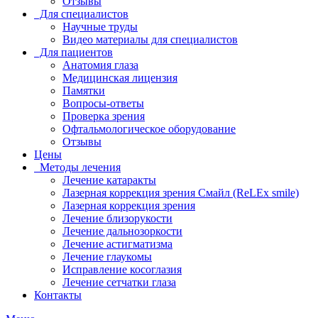
Отзывы
Для специалистов
Научные труды
Видео материалы для специалистов
Для пациентов
Анатомия глаза
Медицинская лицензия
Памятки
Вопросы-ответы
Проверка зрения
Офтальмологическое оборудование
Отзывы
Цены
Методы лечения
Лечение катаракты
Лазерная коррекция зрения Смайл (ReLEx smile)
Лазерная коррекция зрения
Лечение близорукости
Лечение дальнозоркости
Лечение астигматизма
Лечение глаукомы
Исправление косоглазия
Лечение сетчатки глаза
Контакты