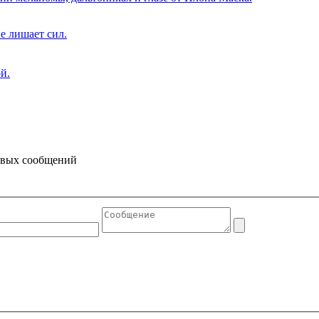
е лишает сил.
й.
товых сообщений