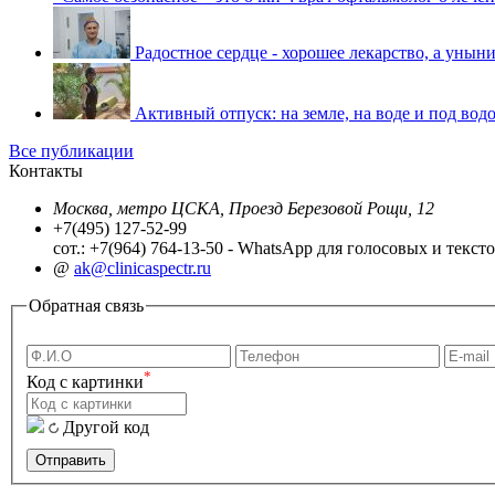
Радостное сердце - хорошее лекарство, а уныни
Активный отпуск: на земле, на воде и под водо
Все публикации
Контакты
Москва, метро ЦСКА, Проезд Березовой Рощи, 12
+7(495) 127-52-99
сот.: +7(964) 764-13-50 - WhatsApp для голосовых и текс
@
ak@clinicaspectr.ru
Обратная связь
*
Код с картинки
Другой код
Отправить