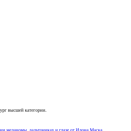
рург высшей категории.
нии меланомы, дальтониках и глазе от Илона Маска.