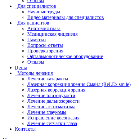
Отзывы
Для специалистов
Научные труды
Видео материалы для специалистов
Для пациентов
Анатомия глаза
Медицинская лицензия
Памятки
Вопросы-ответы
Проверка зрения
Офтальмологическое оборудование
Отзывы
Цены
Методы лечения
Лечение катаракты
Лазерная коррекция зрения Смайл (ReLEx smile)
Лазерная коррекция зрения
Лечение близорукости
Лечение дальнозоркости
Лечение астигматизма
Лечение глаукомы
Исправление косоглазия
Лечение сетчатки глаза
Контакты