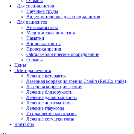
Отзывы
Для специалистов
Научные труды
Видео материалы для специалистов
Для пациентов
Анатомия глаза
Медицинская лицензия
Памятки
Вопросы-ответы
Проверка зрения
Офтальмологическое оборудование
Отзывы
Цены
Методы лечения
Лечение катаракты
Лазерная коррекция зрения Смайл (ReLEx smile)
Лазерная коррекция зрения
Лечение близорукости
Лечение дальнозоркости
Лечение астигматизма
Лечение глаукомы
Исправление косоглазия
Лечение сетчатки глаза
Контакты