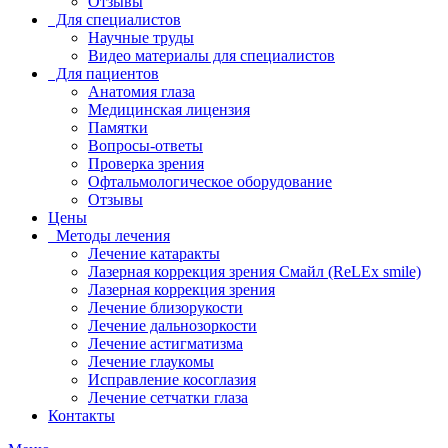
Отзывы
Для специалистов
Научные труды
Видео материалы для специалистов
Для пациентов
Анатомия глаза
Медицинская лицензия
Памятки
Вопросы-ответы
Проверка зрения
Офтальмологическое оборудование
Отзывы
Цены
Методы лечения
Лечение катаракты
Лазерная коррекция зрения Смайл (ReLEx smile)
Лазерная коррекция зрения
Лечение близорукости
Лечение дальнозоркости
Лечение астигматизма
Лечение глаукомы
Исправление косоглазия
Лечение сетчатки глаза
Контакты