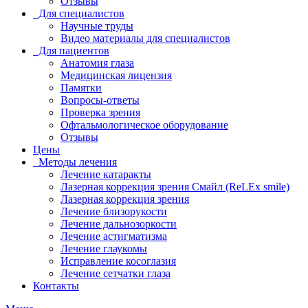
Отзывы
Для специалистов
Научные труды
Видео материалы для специалистов
Для пациентов
Анатомия глаза
Медицинская лицензия
Памятки
Вопросы-ответы
Проверка зрения
Офтальмологическое оборудование
Отзывы
Цены
Методы лечения
Лечение катаракты
Лазерная коррекция зрения Смайл (ReLEx smile)
Лазерная коррекция зрения
Лечение близорукости
Лечение дальнозоркости
Лечение астигматизма
Лечение глаукомы
Исправление косоглазия
Лечение сетчатки глаза
Контакты