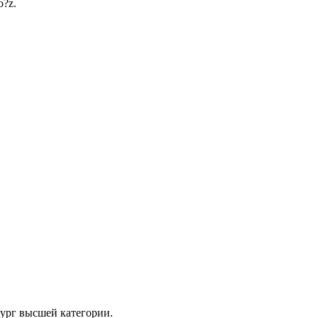
o?z.
рург высшей категории.