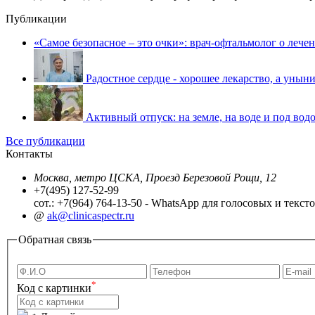
Публикации
«Самое безопасное – это очки»: врач-офтальмолог о лече
Радостное сердце - хорошее лекарство, а уныни
Активный отпуск: на земле, на воде и под водо
Все публикации
Контакты
Москва, метро ЦСКА, Проезд Березовой Рощи, 12
+7(495) 127-52-99
сот.: +7(964) 764-13-50 - WhatsApp для голосовых и текс
@
ak@clinicaspectr.ru
Обратная связь
*
Код с картинки