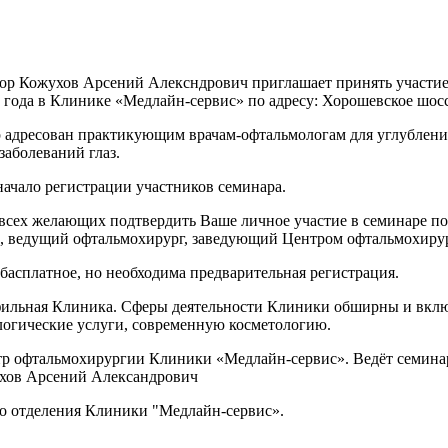
ор Кожухов Арсений Алексндрович приглашает принять участие 
 года в Клинике «Медлайн-сервис» по адресу: Хорошевское шоссе
 адресован практикующим врачам-офтальмологам для углубления
заболеваний глаз.
начало регистрации участников семинара.
всех желающих подтвердить Ваше личное участие в семинаре по
, ведущий офтальмохирург, заведующий Центром офтальмохиру
басплатное, но необходима предварительная регистрация.
фильная Клиника. Сферы деятельности Клиники обширны и вклю
логические услуги, современную косметологию.
р офтальмохирургии Клиники «Медлайн-сервис». Ведёт семина
ухов Арсений Александрович
го отделения Клиники "Медлайн-сервис».