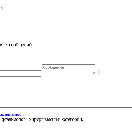
й.
товых сообщений
фиденциальности
.
Офтальмолог - хирург высшей категории.