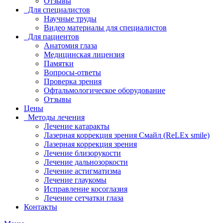
Отзывы
Для специалистов
Научные труды
Видео материалы для специалистов
Для пациентов
Анатомия глаза
Медицинская лицензия
Памятки
Вопросы-ответы
Проверка зрения
Офтальмологическое оборудование
Отзывы
Цены
Методы лечения
Лечение катаракты
Лазерная коррекция зрения Смайл (ReLEx smile)
Лазерная коррекция зрения
Лечение близорукости
Лечение дальнозоркости
Лечение астигматизма
Лечение глаукомы
Исправление косоглазия
Лечение сетчатки глаза
Контакты