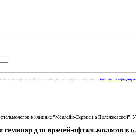
огласен на обработку персональных данных и принимаю условия
политики конфиденциа
-офтальмологов в клинике "Медлайн-Сервис на Полежаевской". У
ёт семинар для врачей-офтальмологов в