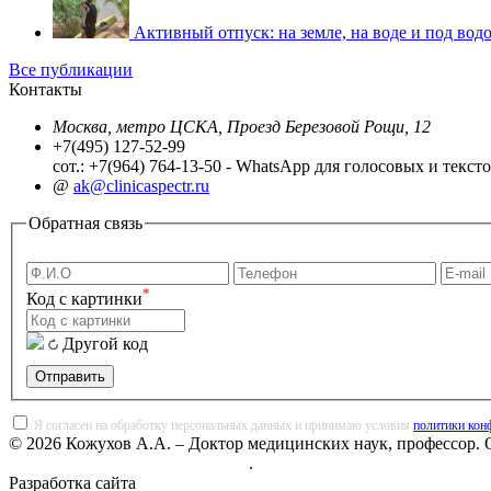
Активный отпуск: на земле, на воде и под водо
Все публикации
Контакты
Москва, метро ЦСКА, Проезд Березовой Рощи, 12
+7(495) 127-52-99
сот.: +7(964) 764-13-50 - WhatsApp для голосовых и текс
@
ak@clinicaspectr.ru
Обратная связь
*
Код с картинки
Другой код
Отправить
Я согласен на обработку персональных данных и принимаю условия
политики кон
© 2026 Кожухов А.А. – Доктор медицинских наук, профессор. 
Политика конфиденциальности
.
Разработка сайта