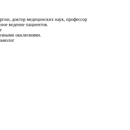
гии, доктор медицинских наук, профессор
ное ведение пациентов.
ог
нозными окклюзиями.
льмолог